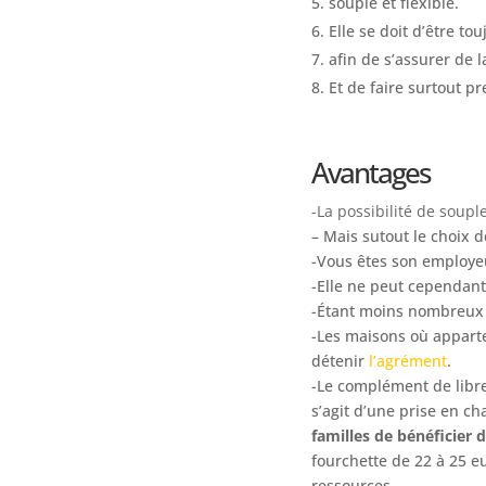
souple et flexible.
Elle se doit d’être to
afin de s’assurer de l
Et de faire surtout p
Avantages
-La possibilité de soupl
– Mais sutout le choix d
-Vous êtes son employeu
-Elle ne peut cependan
-Étant moins nombreux au
-Les maisons où apparte
détenir
l’agrément
.
-Le complément de libr
s’agit d’une prise en c
familles de bénéficier d
fourchette de 22 à 25 e
ressources.