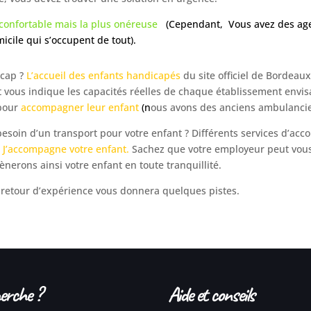
 confortable mais la plus onéreuse
(
Cependant, Vous avez des age
icile qui s’occupent de tout).
icap ?
L’accueil des enfants handicapés
du
site officiel de Bordeau
 vous indique les capacités réelles de chaque établissement envis
 pour
accompagner leur enfant
(n
ous avons des anciens ambulanci
esoin d’un transport pour votre enfant ? Différents services d’a
e
J’accompagne votre enfant.
Sachez que votre employeur peut vous
rons ainsi votre enfant en toute tranquillité.
 retour d’expérience vous donnera quelques pistes.
erche ?
Aide et conseils