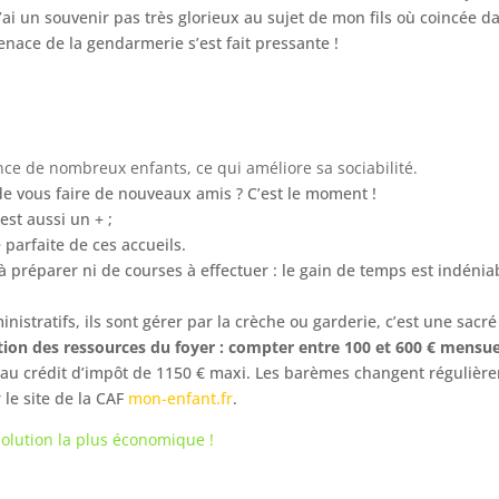
ai un souvenir pas très glorieux au sujet de mon fils où coincée da
menace de la gendarmerie s’est fait pressante !
nce de nombreux enfants, ce qui améliore sa sociabilité.
 de vous faire de nouveaux amis ? C’est le moment !
 est aussi un + ;
 parfaite de ces accueils.
à préparer ni de courses à effectuer : le gain de temps est indé
istratifs, ils sont gérer par la crèche ou garderie, c’est une sac
tion des ressources du foyer : compter entre 100 et 600 € mensue
le au crédit d’impôt de 1150 € maxi. Les barèmes changent régulièr
 le site de la CAF
mon-enfant.fr
.
 solution la plus économique !