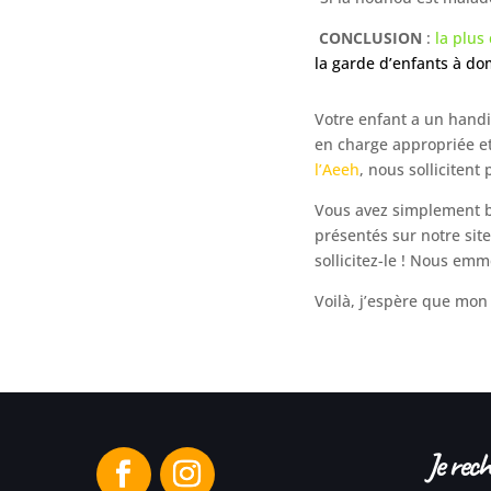
CONCLUSION
:
la plus
la
garde d’enfants à dom
Votre enfant a un hand
en charge appropriée et
l’Aeeh
, nous sollicitent
V
ous avez simplement b
présentés sur notre sit
sollicitez-le !
Nous emmène
Voilà, j’espère que mon
Je rech