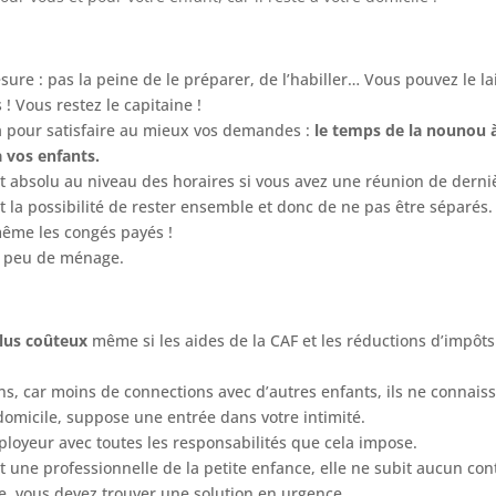
ure : pas la peine de le préparer, de l’habiller… Vous pouvez le la
 ! Vous restez le capitaine !
 là pour satisfaire au mieux vos demandes :
le temps de la nounou à 
 vos enfants.
rit absolu au niveau des horaires si vous avez une réunion de derni
t la possibilité de rester ensemble et donc de ne pas être séparés.
même les congés payés !
un peu de ménage.
lus coûteux
même si les aides de la CAF et les réductions d’impôts
ns, car moins de connections avec d’autres enfants, ils ne connaiss
domicile, suppose une entrée dans votre intimité.
ployeur avec toutes les responsabilités que cela impose.
t une professionnelle de la petite enfance, elle ne subit aucun cont
e, vous devez trouver une solution en urgence.