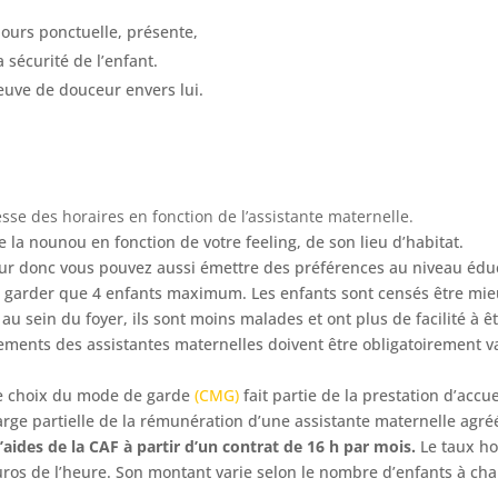
ujours ponctuelle, présente,
a sécurité de l’enfant.
reuve de douceur envers lui.
esse des horaires en fonction de l’assistante maternelle.
e la nounou en fonction de votre feeling, de son lieu d’habitat.
r donc vous pouvez aussi émettre des préférences au niveau éduca
t garder que 4 enfants maximum. Les enfants sont censés être mie
 sein du foyer, ils sont moins malades et ont plus de facilité à ê
ments des assistantes maternelles doivent être obligatoirement va
e choix du mode de garde
(CMG)
fait partie de la prestation d’accu
harge partielle de la rémunération d’une assistante maternelle agré
’aides de la CAF à partir d’un contrat de 16 h par mois.
Le taux ho
uros de l’heure. Son montant varie selon le nombre d’enfants à char