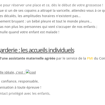
e pour réserver une place et ce, dès le début de votre grossesse !
e si un de ses copains a attrapé la varicelle, attendez-vous à ce qu’i
res décalés, les amplitudes horaires n’existent pas…
êmement bruyant : un bébé pleure et tout le monde pleure…
s non plus les personnes qui vont s’occuper de nos enfants ;
 nulle quand votre enfant est malade !
derie : les accueils individuels
 d’une assistante maternelle agréée
par le service de la
PMI
du Cons
e idéale, c’est :
 confiance, responsable,
anisation à toute épreuve !
ntact privilégié avec les enfants,