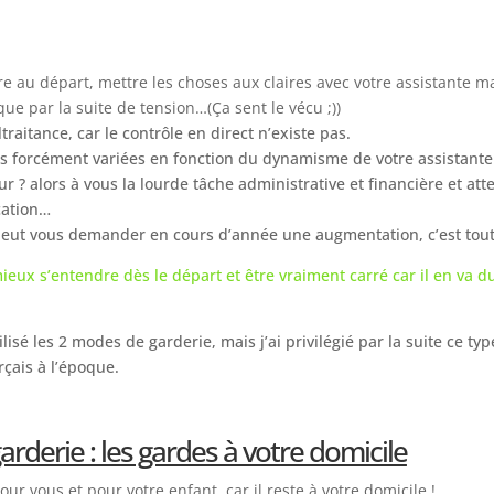
re au départ, mettre les choses aux claires avec votre assistante ma
ue par la suite de tension…(Ça sent le vécu ;))
traitance, car le contrôle en direct n’existe pas.
pas forcément variées en fonction du dynamisme de votre assistante
r ? alors à vous la lourde tâche administrative et financière et at
cation…
peut vous demander en cours d’année une augmentation, c’est tout à
mieux s’entendre dès le départ et être vraiment carré car il en va d
ilisé les 2 modes de garderie, mais j’ai privilégié par la suite ce t
rçais à l’époque.
rderie : les gardes à votre domicile
our vous et pour votre enfant, car il reste à votre domicile !